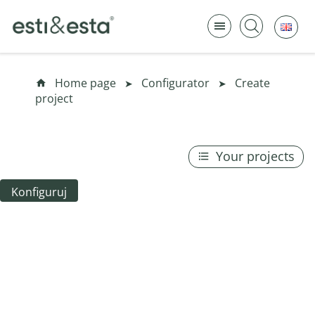
Polski złoty (zł)
PLN
Home page
Configurator
Create
project
Your projects
Konfiguruj